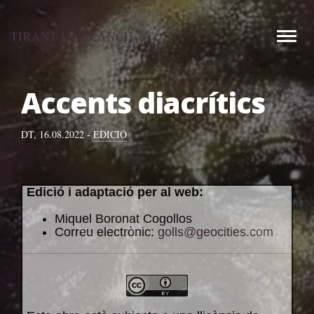
Aneu
al
TIRANT LO BLANCH
Toggle
contingut
Accents diacrítics
DT, 16.08.2022 -
EDICIÓ
Edició i adaptació per al web:
Miquel Boronat Cogollos
Correu electrònic:
golls@geocities.com