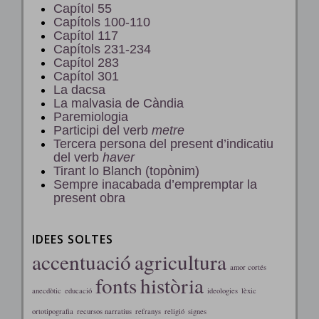
Capítol 55
Capítols 100-110
Capítol 117
Capítols 231-234
Capítol 283
Capítol 301
La dacsa
La malvasia de Càndia
Paremiologia
Participi del verb
metre
Tercera persona del present d’indicatiu
del verb
haver
Tirant lo Blanch (topònim)
Sempre inacabada d’empremptar la
present obra
IDEES SOLTES
accentuació
agricultura
amor cortés
fonts
història
anecdòtic
educació
ideologies
lèxic
ortotipografia
recursos narratius
refranys
religió
signes