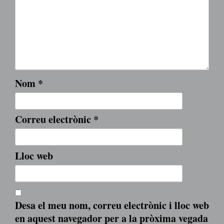
Nom
*
Correu electrònic
*
Lloc web
Desa el meu nom, correu electrònic i lloc web
en aquest navegador per a la pròxima vegada