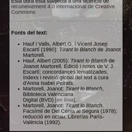
Esta obra està subjecta a una llicència de
reconeixement 4.0 internacional de Creative
Commons
Fonts del text:
Hauf i Valls, Albert G. i Vicent Josep
Escartí (1990):
Tirant lo Blanch
de Joanot
Martorell.
Hauf, Albert (2005):
Tirant lo Blanch
de
Joanot Martorell. Edició i notes de V. J.
Escartí; concordances lematitzades,
índexs i revisió global del text a cura
d'Anna Isabel Peirats.
Martorell, Joanot:
Tirant lo Blanch
,
Biblioteca Valenciana
Digital (BVD)
[en línia]
.
Martorell, Joanot:
Tirant lo Blanch
.
Facsímil de Del Cénia al Segura (1978);
reducció en octau, Librerías París-
València (1992).