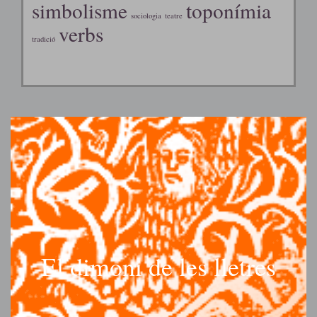
simbolisme
toponímia
sociologia
teatre
verbs
tradició
El dimoni de les lletres