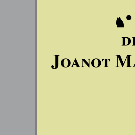
♞
d
Joanot M