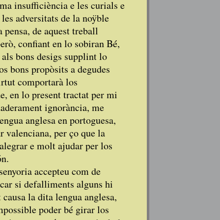
a insufficiència e les curials e
les adversitats de la noÿble
 pensa, de aquest treball
rò, confiant en lo sobiran Bé,
 als bons desigs supplint lo
los bons propòsits a degudes
virtut comportarà los
e, en lo present tractat per mi
rdaderament ignorància, me
lengua anglesa en portoguesa,
 valenciana, per ço que la
alegrar e molt ajudar per los
ón.
 senyoria accepteu com de
car si defalliments alguns hi
t causa la dita lengua anglesa,
mpossible poder bé girar los