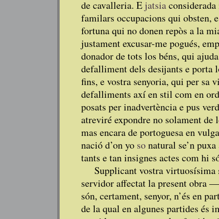
de cavalleria. E
jatsia
considerada m
familars occupacions qui obsten, e 
fortuna qui no donen repòs a la mia
justament excusar-me pogués, empe
donador de tots los béns, qui ajuda
defalliment dels desijants e porta 
fins, e vostra senyoria, qui per sa 
defalliments axí en stil com en ord
posats per inadvertència e pus ve
atreviré expondre no solament de 
mas encara de portoguesa en vulgar
nació d’on yo
so
natural se’n puxa 
tants e tan insignes actes com hi s
Supplicant vostra virtuosísima
servidor affectat la present obra —
són, certament, senyor, n’és en par
de la qual en algunes partides és i