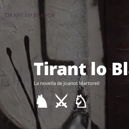
Aneu
al
TIRANT LO BLANCH
contingut
Tirant lo B
La novel·la de Joanot Martorell
♞ ⚔ ♘