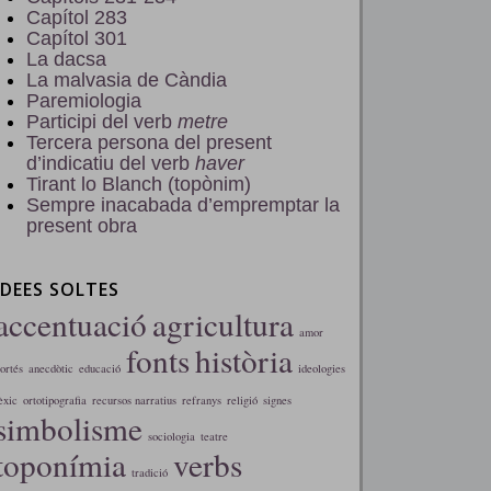
Capítol 283
Capítol 301
La dacsa
La malvasia de Càndia
Paremiologia
Participi del verb
metre
Tercera persona del present
d’indicatiu del verb
haver
Tirant lo Blanch (topònim)
Sempre inacabada d’empremptar la
present obra
IDEES SOLTES
accentuació
agricultura
amor
fonts
història
ortés
anecdòtic
educació
ideologies
èxic
ortotipografia
recursos narratius
refranys
religió
signes
simbolisme
sociologia
teatre
toponímia
verbs
tradició