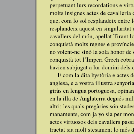
perpetuant lurs recordations e vir
molts insignes actes de cavalleria 
que, com lo sol resplandeix entre l
resplandeix aquest en singularitat d
cavallers del món, apellat Tirant l
conquistà molts regnes e províncies
no volent-ne sinó la sola honor de 
conquistà tot l’Imperi Grech cobran
havien subjugat a lur domini dels c
E com la dita hystòria e actes d
anglesa, e a vostra iŀlustra senyori
giràs en lengua portoguesa, opinan
en la illa de Anglaterra degués mi
altri; les quals pregàries són stad
manaments, com ja yo sia per mon 
actes virtuosos dels cavallers pas
tractat sia molt stesament lo més d