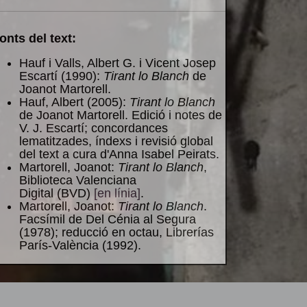
onts del text:
Hauf i Valls, Albert G. i Vicent Josep
Escartí (1990):
Tirant lo Blanch
de
Joanot Martorell.
Hauf, Albert (2005):
Tirant lo Blanch
de Joanot Martorell. Edició i notes de
V. J. Escartí; concordances
lematitzades, índexs i revisió global
del text a cura d'Anna Isabel Peirats.
Martorell, Joanot:
Tirant lo Blanch
,
Biblioteca Valenciana
Digital (BVD)
[en línia]
.
Martorell, Joanot:
Tirant lo Blanch
.
Facsímil de Del Cénia al Segura
(1978); reducció en octau, Librerías
París-València (1992).