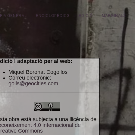
FIA GENERAL
ENCICLOPÈDICS
EDICIÓ
MARGINALS
dició i adaptació per al web:
Miquel Boronat Cogollos
Correu electrònic:
golls@geocities.com
sta obra està subjecta a una llicència de
econeixement 4.0 internacional de
reative Commons