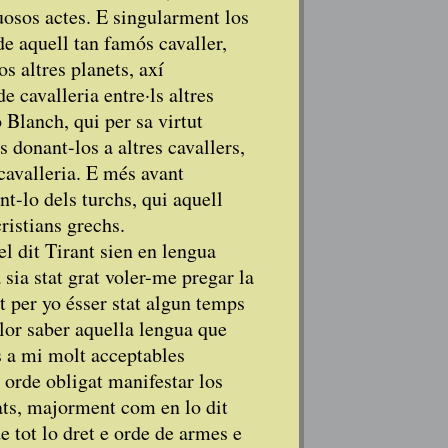
tuosos actes. E singularment los
de aquell tan famós cavaller,
os altres planets, axí
e cavalleria entre·ls altres
o Blanch, qui per sa virtut
 donant-los a altres cavallers,
cavalleria. E més avant
t-lo dels turchs, qui aquell
ristians grechs.
el dit Tirant sien en lengua
a sia stat grat voler-me pregar la
t per yo ésser stat algun temps
llor saber aquella lengua que
es a mi molt acceptables
orde obligat manifestar los
sats, majorment com en lo dit
e tot lo dret e orde de armes e