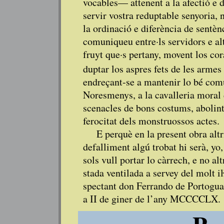
vocables— attenent a la afectió e 
servir vostra reduptable senyoria, 
la ordinació e diferència de sentènc
comuniqueu entre·ls servidors e al
fruyt que·s pertany, movent los co
duptar los aspres fets de les armes
endreçant-se a mantenir lo bé comú
Noresmenys, a la cavalleria moral 
scenacles de bons costums, abolint 
ferocitat dels monstruossos actes.
E perquè en la present obra altr
defalliment algú trobat hi serà, yo
sols vull portar lo càrrech, e no al
stada ventilada a servey del molt i
spectant don Ferrando de Portogua
a II de giner de l’any MCCCCLX.
P