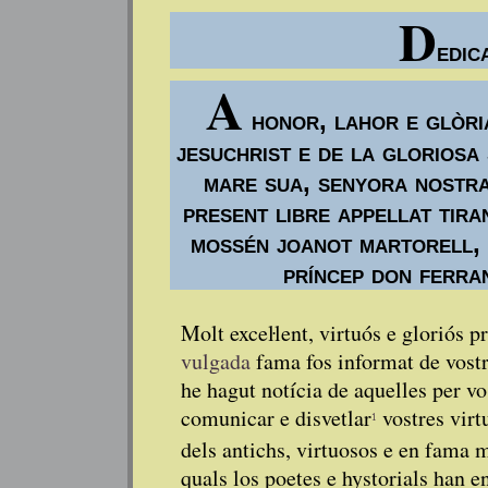
D
edic
A
honor, lahor e glòri
jesuchrist e de la gloriosa
mare sua, senyora nostra
present libre appellat tira
mossén joanot martorell, 
príncep don ferra
Molt exceŀlent, virtuós e gloriós p
vulgada
fama fos informat de vostr
he hagut notícia de aquelles per v
comunicar e disvetlar
vostres virt
dels antichs, virtuosos e en fama m
quals los poetes e hystorials han 