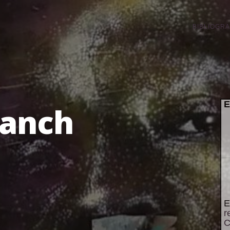
BIBLIOGRA
E
lanch
E
r
C