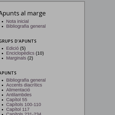
Apunts al marge
Nota inicial
Bibliografia general
GRUPS D’APUNTS
Edició
(5)
Enciclopèdics
(10)
Marginals
(2)
APUNTS
Bibliografia general
Accents diacrítics
Alimentació
Antilambdes
Capítol 55
Capítols 100-110
Capítol 117
Capítols 231-234