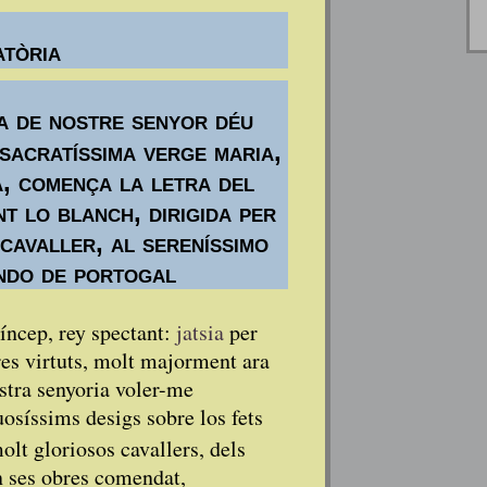
atòria
a de nostre senyor déu
 sacratíssima verge maria,
, comença la letra del
nt lo blanch, dirigida per
cavaller, al sereníssimo
ndo de portogal
ríncep, rey spectant:
jatsia
per
es virtuts, molt majorment ara
ostra senyoria voler-me
uosíssims desigs sobre los fets
olt gloriosos cavallers, dels
en ses obres comendat,