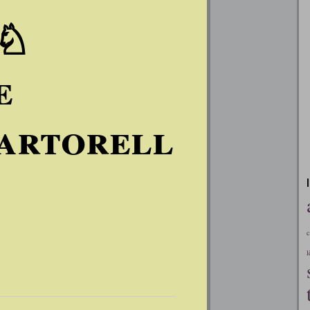
•♘
e
artorell
c
l