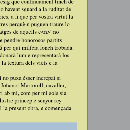
desig que contínuament tinch de
no havent sguard a la ruditat de
ies, a fi que per vostra virtut la
tres perquè·n puguen traure lo
ratges de aquells e<n>
no
 e pendre honorosos partits
 per qui milícia fonch trobada.
donarà lum e representarà los
la textura dels vicis e la
i no puxa ésser increpat si
, Johanot Martorell, cavaller,
tri ab mi, com per mi sols sia
ŀlustre príncep e senyor rey
l la present obra, e començada