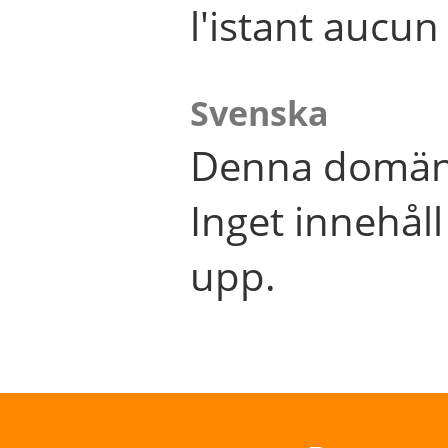
l'istant aucu
Svenska
Denna domän 
Inget innehål
upp.